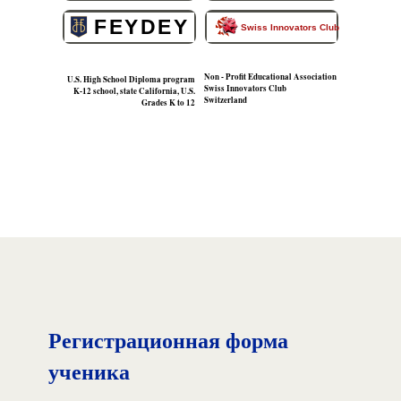
FEYDEY
Swiss Innovators Club
Non - Profit Educational Association
U.S. High School Diploma program
Swiss Innovators Club
K-12 school, state California, U.S.
Switzerland
Grades K to 12
Регистрационная форма
ученика