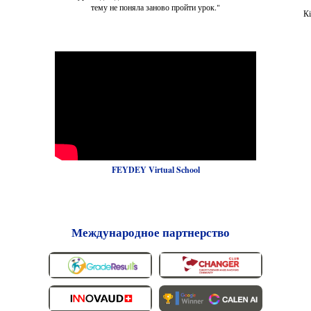
тему не поняла заново пройти урок."
Кі
FEYDEY Virtual School
Международное партнерство