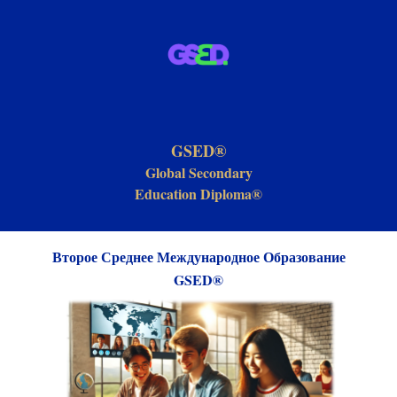
GSED®
Global Secondary
Educa
tion Diploma®
Второе Среднее Международное Образование
GSED
®