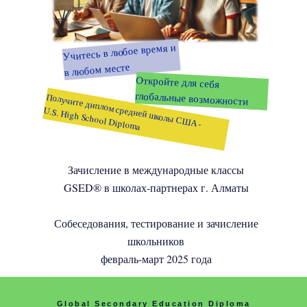
Учитесь в любое время и
в любом месте
Откройте для себя
глобальные возможности
Получите диплом средней школы США -
U.S. High School Diploma
Зачисление в международные классы
GSED® в школах-партнерах г. Алматы
Собеседования, тестирование и зачисление
школьников
февраль-март 2025 года
Global Secondary Education Diploma